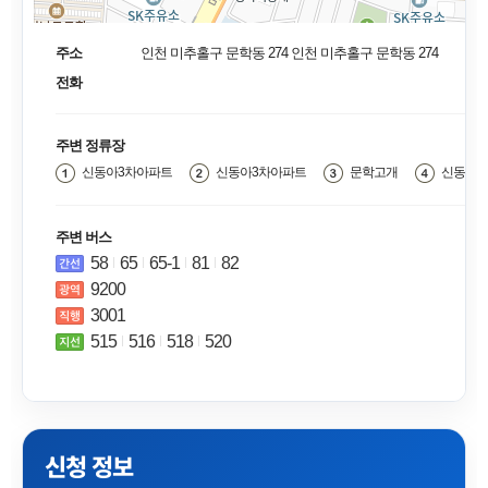
주소
인천 미추홀구 문학동 274 인천 미추홀구 문학동 274
전화
주변 정류장
신동아3차아파트
신동아3차아파트
문학고개
신동아아
주변 버스
58
65
65-1
81
82
9200
3001
515
516
518
520
신청 정보