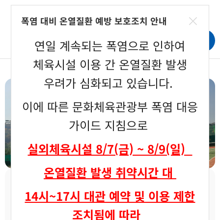
로그인
회원가입
폭염 대비 온열질환 예방 보호조치 안내
연일 계속되는 폭염으로 인하여
체육시설 이용 간 온열질환 발생
우려가 심화되고 있습니다.
이에 따른 문화체육관광부 폭염 대응
가이드 지침으로
실외체육시설 8/7(금) ~ 8/9(일)
온열질환 발생 취약시간 대
14시~17시 대관 예약 및 이용 제한
조치됨에 따라
축구장
풋살장
배드민턴장