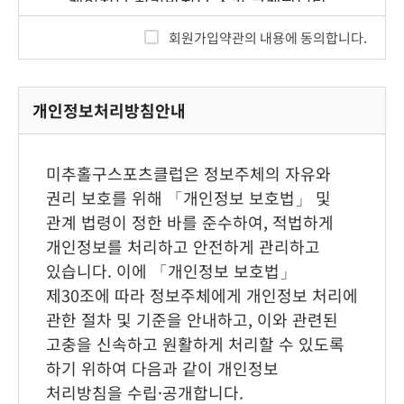
개인정보 처리방침을 수립·공개합니다.
회원가입약관의 내용에 동의합니다.
<개인정보의 처리목적, 수집항목, 보유 및
이용기간>
❶
개인정보의 처리 목적
개인정보처리방침안내
미추홀구스포츠클럽은 다음의 목적을
위하여 개인정보를 처리합니다. 처리하고
있는 개인정보는 다음의 목적 이외 의
미추홀구스포츠클럽은 정보주체의 자유와
용도로는 이용되지 않으며, 이용 목적이
권리 보호를 위해 「개인정보 보호법」 및
변경되는 경우에는 「개인정보 보호법」
제18조에 따라 별도의 동의를 받는 등
관계 법령이 정한 바를 준수하여, 적법하게
필요한 조치를 이행할 예정입니다.
개인정보를 처리하고 안전하게 관리하고
1. 회원가입 및 관리
있습니다. 이에 「개인정보 보호법」
회원 가입의사 확인, 회원제 서비스
제30조에 따라 정보주체에게 개인정보 처리에
제공에 따른 본인 식별·인증, 회원자격
관한 절차 및 기준을 안내하고, 이와 관련된
유지·관리, 서비스 부정이용 방지, 만 14세
고충을 신속하고 원활하게 처리할 수 있도록
미만 아동의 개인정보 처리 시
하기 위하여 다음과 같이 개인정보
법정대리인의 동의여부 확인, 각종
처리방침을 수립·공개합니다.
고지·통지, 고충처리 목적으로 개인정보를