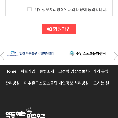
처리합니다.
2. 서비스 제공
<개인정보의 처리목적, 수집항목, 보유 및
개인정보처리방침안내의 내용에 동의합니다.
스포츠프로그램 제공, 본인인증,
이용기간>
체육시설 이용제공, 사용요금 결제·정산의
❶
개인정보의 처리 목적
목적으로 개인정보를 처리합니다.
회원가입
미추홀구스포츠클럽은 다음의 목적을 위하여
3. 민원처리
개인정보를 처리합니다. 처리하고 있는
민원인의 신원 확인, 민원사항 확인,
개인정보는 다음의 목적 이외 의 용도로는
사실 조사를 위한 연락 통지, 처리결과
이용되지 않으며, 이용 목적이 변경되는
통보 등의 목적으로 개인정보를
처리합니다.
경우에는 「개인정보 보호법」 제18조에
따라 별도의 동의를 받는 등 필요한 조치를
Home
회원가입
클럽소개
고정형 영상정보처리기기 운영·
❷
개인정보의 처리항목 및 보유기간
이행할 예정입니다.
미추홀구스포츠클럽은 「개인정보
1. 회원가입 및 관리
관리방침
미추홀구스포츠클럽 개인정보 처리방침
오시는 길
보호법」 제32조에 따라 등록공개하는
회원 가입의사 확인, 회원제 서비스 제공에
개인정보파일의 처리목적 보유기간은
따른 본인 식별·인증, 회원자격 유지·관리,
아래와 같습니다.
서비스 부정이용 방지, 만 14세 미만 아동의
개인정보 처리 시 법정대리인의 동의여부
확인, 각종 고지·통지, 고충처리 목적으로