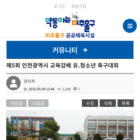
로그인
회원가입
커뮤니티
제5회 인천광역시 교육감배 유.청소년 축구대회
관리자
2016.05.09 12:48
2,208
0
이전글
다음글
수정
삭제
목록