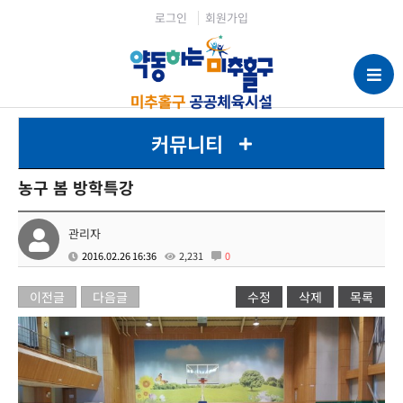
로그인
회원가입
커뮤니티
농구 봄 방학특강
관리자
2016.02.26 16:36
2,231
0
이전글
다음글
수정
삭제
목록