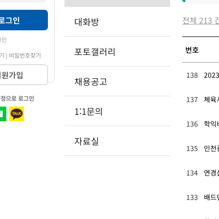
로그인
전체 213 
대화방
그인
번호
포토갤러리
기 | 비밀번호찾기
회원가입
138
202
채용공고
계정으로 로그인
137
체육
1:1문의
136
학익
자료실
135
인천
134
연경
133
배드