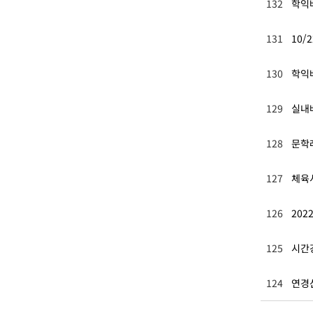
132
학익
131
10/
130
학익
129
실내
128
문학
127
체육
126
20
125
시간
124
연경