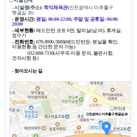
□ 시설안내
- 시설명(주소):
학익체육관
(
인천광역시 미추홀구
햇골길 26)
- 운영시간:
평일: 06:00-22:00,
주말 및 공휴일: 06:00-
20:00
- 세부현황:
배드민턴 코트 6면, 탈의실(남,여), 휴게실,
정수기
- 전화번호:
070-8990-5888
(배드민턴장- 분실물 확인,
이용현황 등 간단한 문의 가능)
032-888-7330(사무국-이용 문의, 불편사항,
건의사항 등)
- 찾아오시는 길
인천광역시 미추홀구 햇골길 26