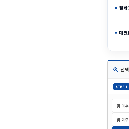
결제
대관
선택
STEP 1
미추
미추