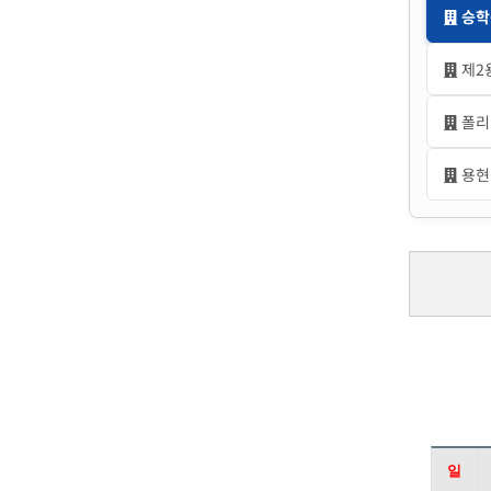
승학
제2
폴리
용현
일