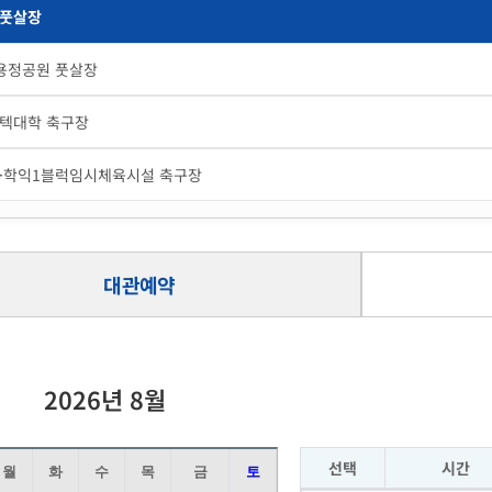
풋살장
용정공원 풋살장
텍대학 축구장
·학익1블럭임시체육시설 축구장
대관예약
2026년 8월
선택
시간
월
화
수
목
금
토