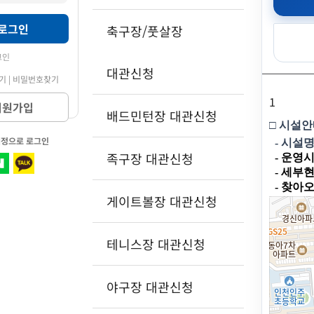
로그인
축구장/풋살장
그인
대관신청
기 | 비밀번호찾기
1
회원가입
배드민턴장 대관신청
□ 시설
계정으로 로그인
- 시설명
족구장 대관신청
- 운영시
- 세부
- 찾아
게이트볼장 대관신청
테니스장 대관신청
야구장 대관신청