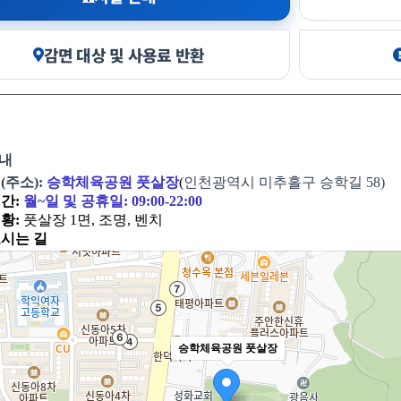
감면 대상 및 사용료 반환
안내
(주소):
승학체육공원 풋살장
(
인천광역시 미추홀구 승학길 58)
간:
월~일
및 공휴일: 09:00-22:00
현황:
풋살장 1면, 조명, 벤치
오시는 길
승학체육공원 풋살장