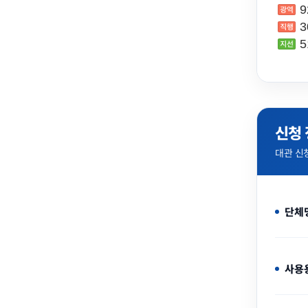
9
3
5
신청
대관 신
단체
사용