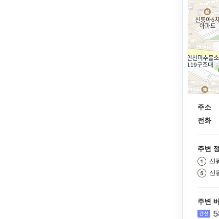
주소
전화
주변 
신
신
주변 
5