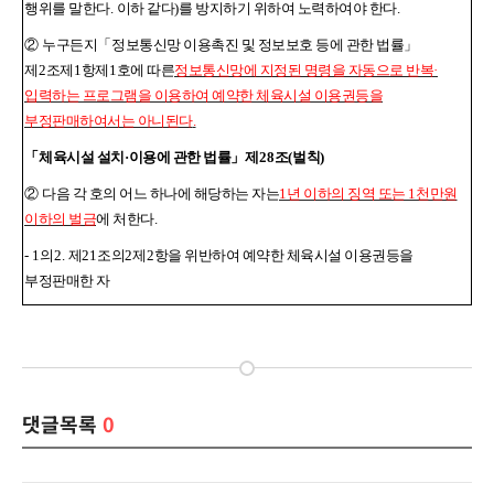
행위를 말한다
.
이하 같다
)
를 방지하기 위하여 노력하여야 한다
.
②
누구든지
「
정보통신망 이용촉진 및 정보보호 등에 관한 법률
」
제
2
조제
1
항제
1
호에 따른
정보통신망에 지정된 명령을 자동으로 반복
·
입력하는 프로그램을 이용하여 예약한 체육시설 이용권등을
부정판매하여서는 아니된다
.
「
체육시설 설치
·
이용에 관한 법률
」
제
28
조
(
벌칙
)
②
다음 각 호의 어느 하나에 해당하는 자는
1
년 이하의 징역 또는
1
천만원
이하의 벌금
에 처한다
.
- 1
의
2.
제
21
조의
2
제
2
항을 위반하여 예약한 체육시설 이용권등을
부정판매한 자
댓글목록
0