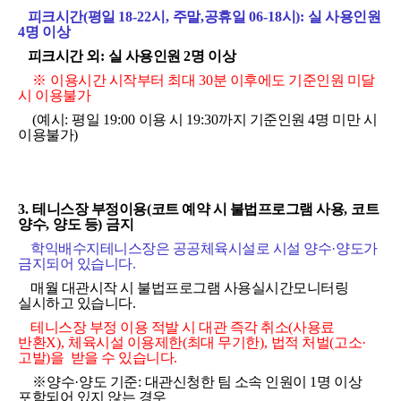
피크시간
(
평일
18-22
시
,
주말
,
공휴일
06-18
시
):
실 사용인원
4
명 이상
피크시간 외
:
실 사용인원
2
명 이상
※
이용시간 시작부터 최대
30
분 이후에도 기준인원 미달
시 이용불가
(
예시
:
평일
19:00
이용 시
19:30
까지 기준인원
4
명 미만 시
이용불가
)
3.
테니스장 부정이용
(
코트 예약 시 불법프로그램 사용
,
코트
양수
,
양도 등
)
금지
학익배수지테니스장은 공공체육시설로 시설 양수
·
양도가
금지되어 있습니다
.
매월 대관시작 시 불법프로그램 사용
실시간모니터링
실시하고 있습니다
.
테니스장 부정 이용 적발 시 대관 즉각 취소
(
사용료
반환
X),
체육시설 이용제한
(
최대 무기한
),
법적 처벌
(
고소
·
고발
)
을 받을 수
있습니다
.
※
양수
·
양도 기준
:
대관신청한 팀 소속 인원이
1
명 이상
포함되어 있지 않는 경우