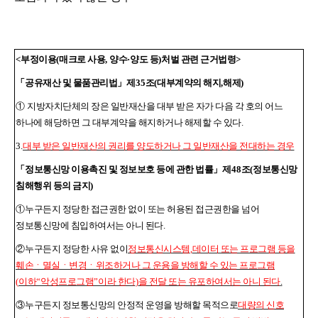
<
부정이용
(
매크로 사용
,
양수
·
양도 등
)
처벌 관련 근거법령
>
「
공유재산 및 물품관리법
」
제
35
조
(
대부계약의 해지
,
해제
)
①
지방자치단체의 장은 일반재산을 대부 받은 자가 다음 각 호의 어느
하나에 해당하면 그 대부계약을 해지하거나 해제할 수 있다
.
3.
대부 받은 일반재산의 권리를 양도하거나 그 일반재산을 전대하는 경우
「
정보통신망 이용촉진 및 정보보호 등에 관한 법률
」
제
48
조
(
정보통신망
침해행위 등의 금지
)
①
누구든지 정당한 접근권한 없이 또는 허용된 접근권한을 넘어
정보통신망에 침입하여서는 아니 된다
.
②
누구든지 정당한 사유 없이
정보통신시스템
,
데이터 또는 프로그램 등을
훼손ㆍ멸실ㆍ변경ㆍ위조하거나 그 운용을 방해할 수 있는 프로그램
(
이하
“
악성프로그램
”
이라 한다
)
을 전달 또는 유포하여서는 아니 된다
.
③
누구든지 정보통신망의 안정적 운영을 방해할 목적으로
대량의 신호