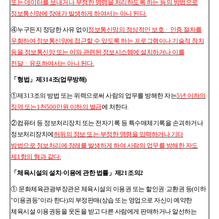
또는 데이터를 보내거나 부정한 명령을 처리하도록 하는 등의 방법으로
정보통신망에 장애가 발생하게 하여서는 아니 된다
.
④
누구든지 정당한 사유 없이
정보통신망의 정상적인 보호ㆍ인증 절차를
우회하여 정보통신망에 접근할 수 있도록 하는 프로그램이나 기술적 장치
등을 정보통신망 또는 이와 관련된 정보시스템에 설치하거나 이를
전달ㆍ유포하여서는 아니 된다
.
「
형법
」
제
314
조
(
업무방해
)
①
제
313
조의 방법 또는 위력으로써 사람의 업무를 방해한 자는
5
년 이하의
징역 또는
1
천
500
만원 이하의 벌금
에 처한다
.
②
컴퓨터 등 정보처리장치 또는 전자기록 등 특수매체기록을 손괴하거나
정보처리장치에
허위의 정보 또는 부정한 명령을 입력하거나 기타
방법으로 정보처리에 장래를 발생하게 하여 사람의 업무를 방해한 자도
제
1
항의 형과 같다
.
「
체육시설의 설치
·
이용에 관한 법률
」
제
21
조의
2
①
문화체육관광부장관은 체육시설의 이용권 또는 할인권
·
교환권 등
(
이하
"
이용권등
"
이라 한다
)
의 부정판매
(
상습 또는 영업으로 자신이 예약한
체육시설 이용권등을 웃돈을 받고 다른 사람에게 판매하거나 알선하는