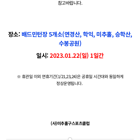
참고바랍니다.
장소:
배드민턴장 5개소(연경산, 학익, 미추홀, 승학산,
수봉공원)
일시:
2023.01.22(일) 1일간
※ 휴관일 이외 연휴기간(1/21,23,24)은 공휴일 시간대와 동일하게
정상운영됩니다.
(사)미추홀구스포츠클럽